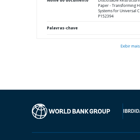
Nome do documento
Disclosable Restructuri
Paper - Transforming H
Systems for Universal C
P152394
Palavras-chave
Exibir mais
IBRD
ID