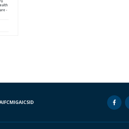
ng
ealth
are -
A
IFC
MIGA
ICSID