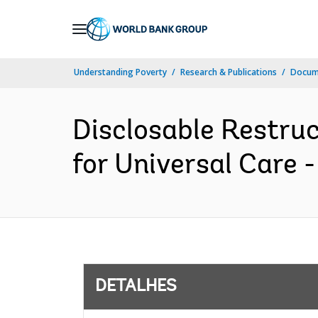
Skip
to
Main
Understanding Poverty
Research & Publications
Docume
Navigation
Disclosable Restru
for Universal Care 
DETALHES