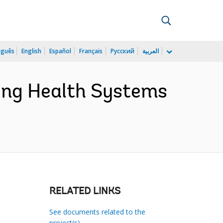
uguês
English
Español
Français
Русский
العربية
ming Health Systems
RELATED LINKS
See documents related to the
project(s)