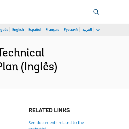
uguês
English
Español
Français
Русский
العربية
echnical
lan (Inglês)
RELATED LINKS
See documents related to the
project(s)