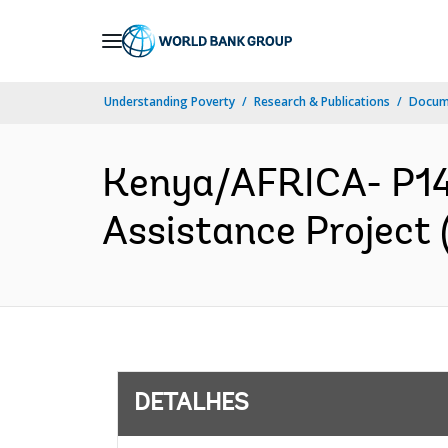
Skip
to
Main
Understanding Poverty
Research & Publications
Docume
Navigation
Kenya/AFRICA- P14
Assistance Project 
DETALHES