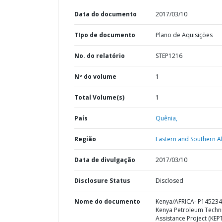
Data do documento
2017/03/10
TIpo de documento
Plano de Aquisições
No. do relatório
STEP1216
Nº do volume
1
Total Volume(s)
1
País
Quênia,
Região
Eastern and Southern Af
Data de divulgação
2017/03/10
Disclosure Status
Disclosed
Nome do documento
Kenya/AFRICA- P145234
Kenya Petroleum Techni
Assistance Project (KEPT