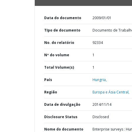
Data do documento
2009/01/01
TIpo de documento
Documento de Trabalh
No. do relatório
92334
Nº do volume
1
Total Volume(s)
1
País
Hungria,
Região
Europa e Ásia Central,
Data de divulgação
2014/11/14
Disclosure Status
Disclosed
Nome do documento
Enterprise surveys : Hu