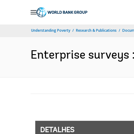
Skip
to
Main
Understanding Poverty
Research & Publications
Docume
Navigation
Enterprise surveys 
DETALHES