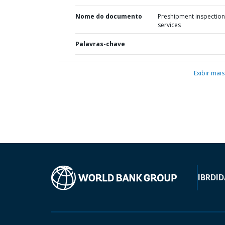
Nome do documento
Preshipment inspection
services
Palavras-chave
Exibir mais
IBRD
ID