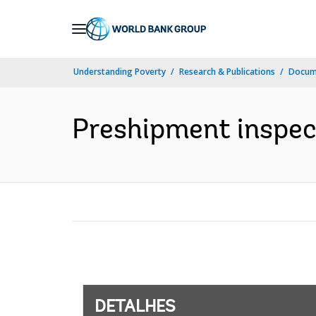
Skip
to
Main
Understanding Poverty
Research & Publications
Docume
Navigation
Preshipment inspect
DETALHES