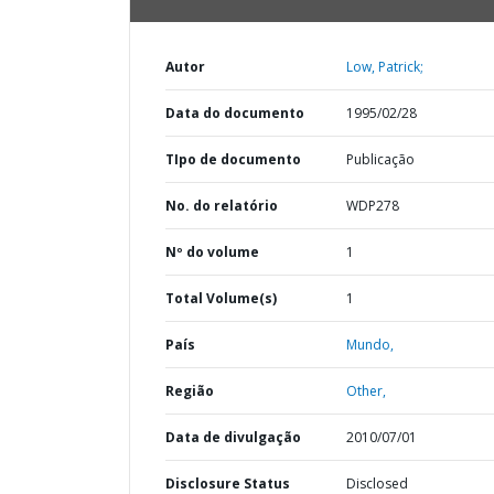
Autor
Low, Patrick;
Data do documento
1995/02/28
TIpo de documento
Publicação
No. do relatório
WDP278
Nº do volume
1
Total Volume(s)
1
País
Mundo,
Região
Other,
Data de divulgação
2010/07/01
Disclosure Status
Disclosed