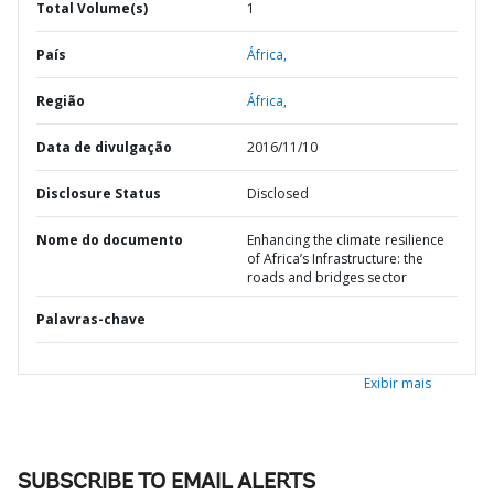
Total Volume(s)
1
País
África,
Região
África,
Data de divulgação
2016/11/10
Disclosure Status
Disclosed
Nome do documento
Enhancing the climate resilience
of Africa’s Infrastructure: the
roads and bridges sector
Palavras-chave
Exibir mais
SUBSCRIBE TO EMAIL ALERTS