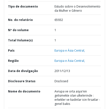
TIpo de documento
Estudo sobre o Desenvolvimento
da Mulher e Gênero
No. do relatório
65932
Nº do volume
1
Total Volume(s)
1
País
Europa e Ásia Central,
Região
Europa e Ásia Central,
Data de divulgação
2011/12/13
Disclosure Status
Disclosed
Nome do documento
Avrupa ve orta asya'nin
gelismekte olan ulkelerinde :
erkekler ve kadinlar icin firsatlar -
genel bakis