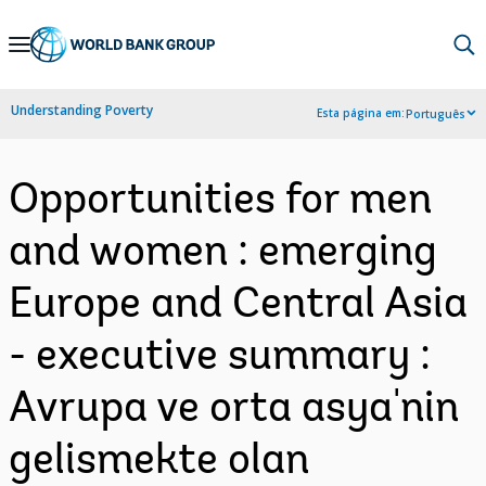
Skip
to
Main
Understanding Poverty
Esta página em:
Português
Navigation
Opportunities for men
and women : emerging
Europe and Central Asia
- executive summary :
Avrupa ve orta asya'nin
gelismekte olan