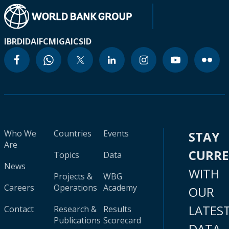
IBRD
IDA
IFC
MIGA
ICSID
Who We
Countries
Events
STAY
Are
CURR
Topics
Data
News
WITH
Projects &
WBG
Careers
Operations
Academy
OUR
LATES
Contact
Research &
Results
Publications
Scorecard
DATA