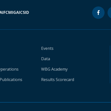
A
IFC
MIGA
ICSID
Events
Data
Operations
WBG Academy
Publications
Results Scorecard