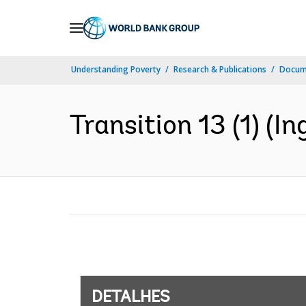
Skip
to
Main
Understanding Poverty
Research & Publications
Docume
Navigation
Transition 13 (1) (In
DETALHES