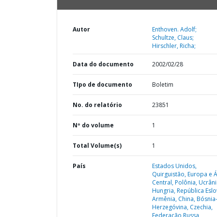
Autor
Enthoven. Adolf;
Schultze, Claus;
Hirschler, Richa;
Data do documento
2002/02/28
TIpo de documento
Boletim
No. do relatório
23851
Nº do volume
1
Total Volume(s)
1
País
Estados Unidos,
Quirguistão,
Europa e Á
Central,
Polônia,
Ucrâni
Hungria,
República Eslo
Armênia,
China,
Bósnia
Herzegóvina,
Czechia,
Federação Russa,