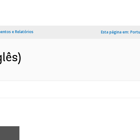
ntos e Relatórios
Esta página em:
Port
glês)