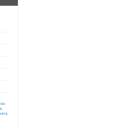
sia
a,
vaca,
-