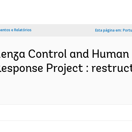
ntos e Relatórios
Esta página em:
Port
fluenza Control and Huma
ponse Project : restructur