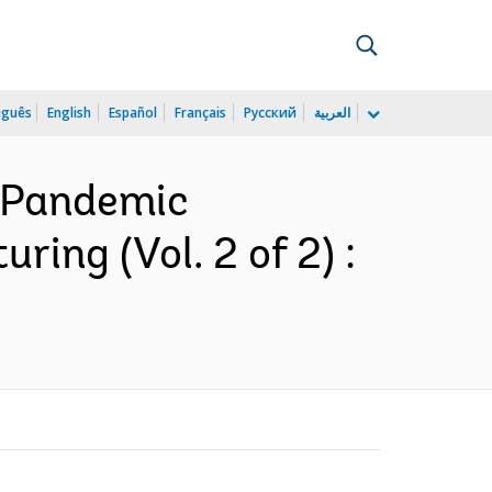
uguês
English
Español
Français
Русский
العربية
n Pandemic
ing (Vol. 2 of 2) :