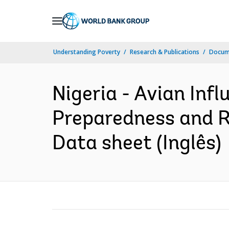
Skip
to
Main
Understanding Poverty
Research & Publications
Docume
Navigation
Nigeria - Avian In
Preparedness and Res
Data sheet (Inglês)