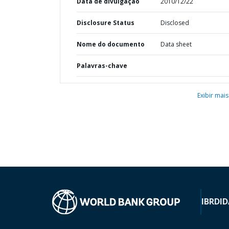
Data de divulgação
2010/12/22
Disclosure Status
Disclosed
Nome do documento
Data sheet
Palavras-chave
Exibir mais
IBRD
ID