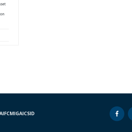
sset
ion
A
IFC
MIGA
ICSID