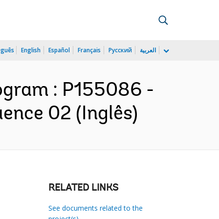
uguês
English
Español
Français
Русский
العربية
ogram : P155086 -
ence 02 (Inglês)
RELATED LINKS
See documents related to the
project(s)