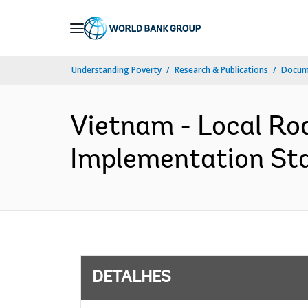
Skip
to
Main
Understanding Poverty
Research & Publications
Docume
Navigation
Vietnam - Local R
Implementation Sta
DETALHES