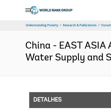
Skip
to
Main
Understanding Poverty
Research & Publications
Docume
Navigation
China - EAST ASIA 
Water Supply and Sa
DETALHES