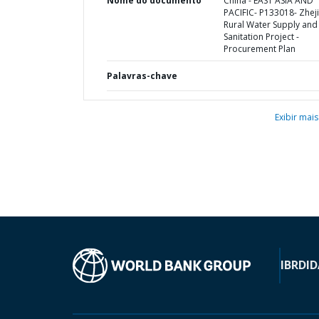
Nome do documento
China - EAST ASIA AND
PACIFIC- P133018- Zhej
Rural Water Supply and
Sanitation Project -
Procurement Plan
Palavras-chave
Exibir mais
IBRD
ID