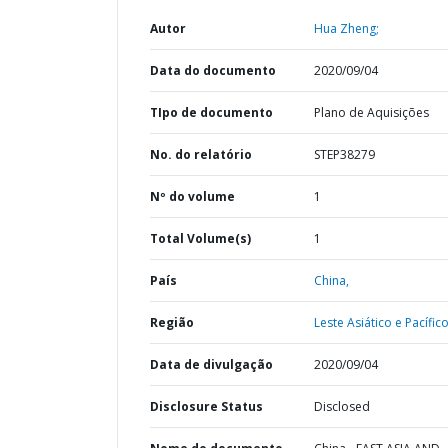
Autor
Hua Zheng;
Data do documento
2020/09/04
TIpo de documento
Plano de Aquisições
No. do relatório
STEP38279
Nº do volume
1
Total Volume(s)
1
País
China,
Região
Leste Asiático e Pacífico
Data de divulgação
2020/09/04
Disclosure Status
Disclosed