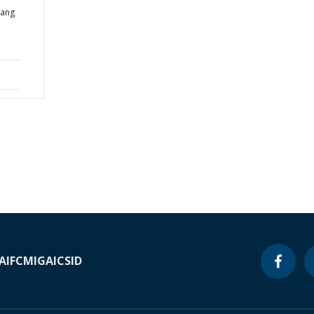
iang
A
IFC
MIGA
ICSID