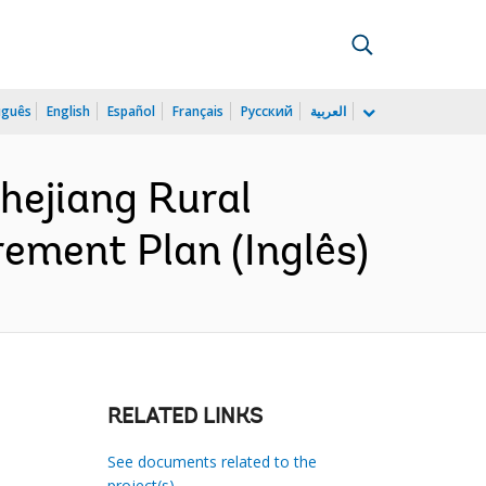
uguês
English
Español
Français
Русский
العربية
hejiang Rural
ement Plan (Inglês)
RELATED LINKS
See documents related to the
project(s)