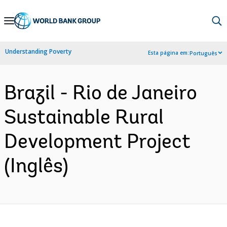
Skip
to
Main
Understanding Poverty
Esta página em:
Português
Navigation
Brazil - Rio de Janeiro
Sustainable Rural
Development Project
(Inglês)