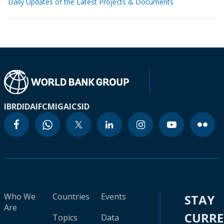
Daily Updates of the Latest Projects & Documents
IBRD
IDA
IFC
MIGA
ICSID
Who We
Countries
Events
STAY
Are
CURR
Topics
Data