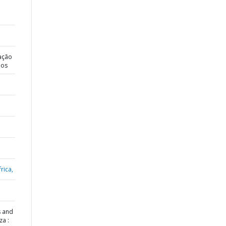
ação
dos
rica,
s and
za :