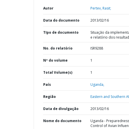
Autor
Pertev, Rasit;
Data do documento
2013/02/16
TIpo de documento
Situação da implement
e relatório dos resulta
No. do relatório
ISR9288
Nº do volume
1
Total Volume(s)
1
País
Uganda,
Região
Eastern and Southern Af
Data de divulgação
2013/02/16
Nome do documento
Uganda - Preparednes
Control of Avian Influen