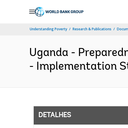
Skip
to
Main
Understanding Poverty
Research & Publications
Docume
Navigation
Uganda - Preparedn
- Implementation St
DETALHES