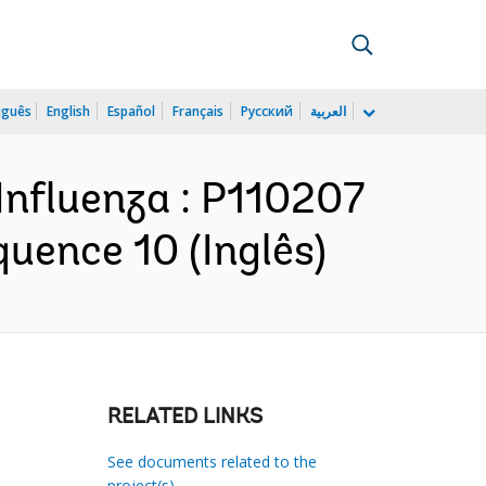
uguês
English
Español
Français
Русский
العربية
Influenza : P110207
uence 10 (Inglês)
RELATED LINKS
See documents related to the
project(s)