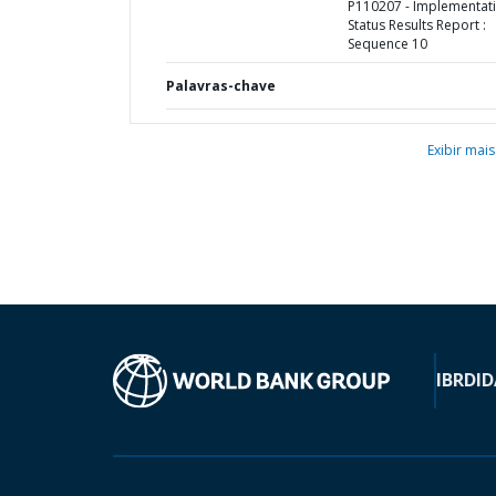
P110207 - Implementat
Status Results Report :
Sequence 10
Palavras-chave
Exibir mais
IBRD
ID