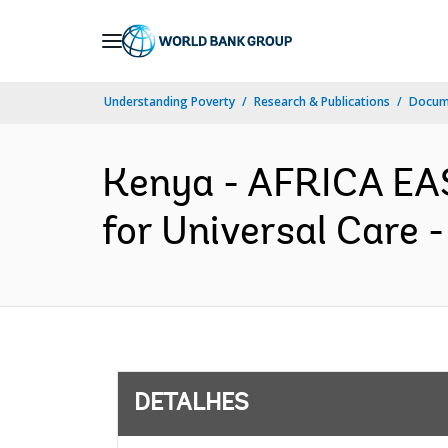
Skip
to
Main
Understanding Poverty
Research & Publications
Docume
Navigation
Kenya - AFRICA EA
for Universal Care 
DETALHES