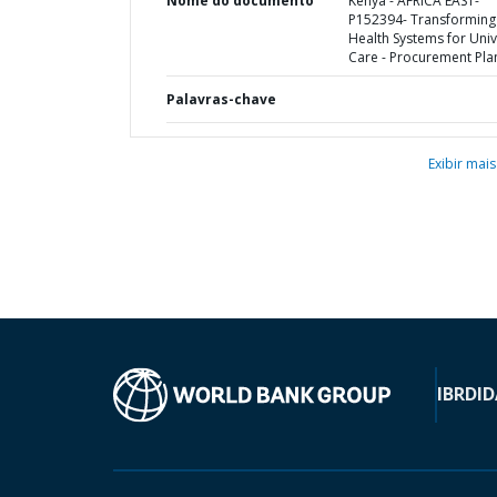
Nome do documento
Kenya - AFRICA EAST-
P152394- Transforming
Health Systems for Univ
Care - Procurement Pla
Palavras-chave
Exibir mais
IBRD
ID