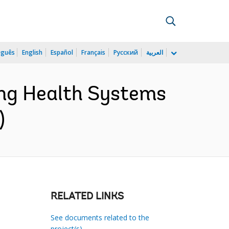
uguês
English
Español
Français
Русский
العربية
ng Health Systems
)
RELATED LINKS
See documents related to the
project(s)