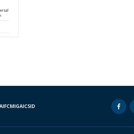
ersal
n
A
IFC
MIGA
ICSID