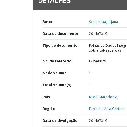
DETALHES
Autor
Sekerinska, Liljana;
Data do documento
2014/03/19
TIpo de documento
Folhas de Dados Integ
sobre Salvaguardas
No. do relatório
ISDSA8029
Nº do volume
1
Total Volume(s)
1
País
North Macedonia,
Região
Europa e Ásia Central,
Data de divulgação
2014/03/19