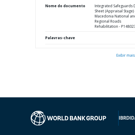
Nome do documento
Integrated Safeguards 
Sheet (Appraisal Stage) 
Macedonia National an
Regional Roads
Rehabilitation - P14802
Palavras-chave
Exibir mais
IBRD
ID