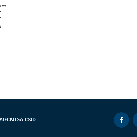
Data
-
d
3
A
IFC
MIGA
ICSID