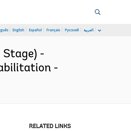
uguês
English
Español
Français
Русский
العربية
 Stage) -
ilitation -
RELATED LINKS