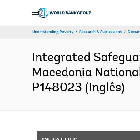
Skip
to
Main
Understanding Poverty
Research & Publications
Docume
Navigation
Integrated Safeguar
Macedonia National
P148023 (Inglês)