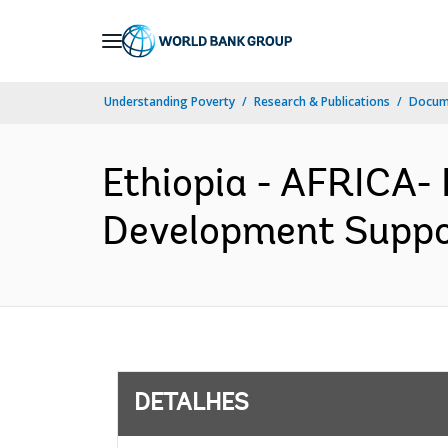
Skip
to
Main
Understanding Poverty
Research & Publications
Docume
Navigation
Ethiopia - AFRICA-
Development Suppor
DETALHES