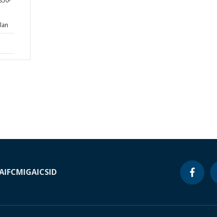
850-
lan
A
IFC
MIGA
ICSID