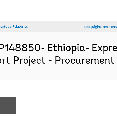
ntos e Relatórios
Esta página em:
Port
 P148850- Ethiopia- Exp
t Project - Procurement P