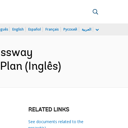
uguês
English
Español
Français
Русский
العربية
ressway
lan (Inglês)
RELATED LINKS
See documents related to the
project(s)