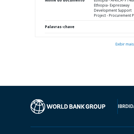
Nome do documento
Ethiopia - AFRICA- P148
Ethiopia- Expressway
Development Support
Project - Procurement P
Palavras-chave
Exibir mais
IBRD
ID