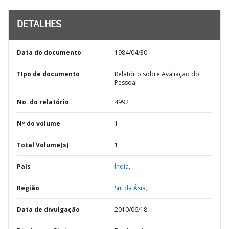
DETALHES
Data do documento
1984/04/30
TIpo de documento
Relatório sobre Avaliação do
Pessoal
No. do relatório
4992
Nº do volume
1
Total Volume(s)
1
País
Índia,
Região
Sul da Ásia,
Data de divulgação
2010/06/18