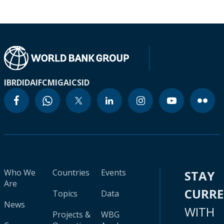
IBRD
IDA
IFC
MIGA
ICSID
Who We
Countries
Events
STAY
Are
CURR
Topics
Data
News
WITH
Projects &
WBG