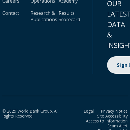
Careers
Operations
Academy
OUR
LATES
Contact
Research &
Results
Publications
Scorecard
DATA
&
INSIGH
Sign
© 2025 World Bank Group. All
Legal
Privacy Notice
Rights Reserved.
Site Accessibility
Access to Information
Scam Alert