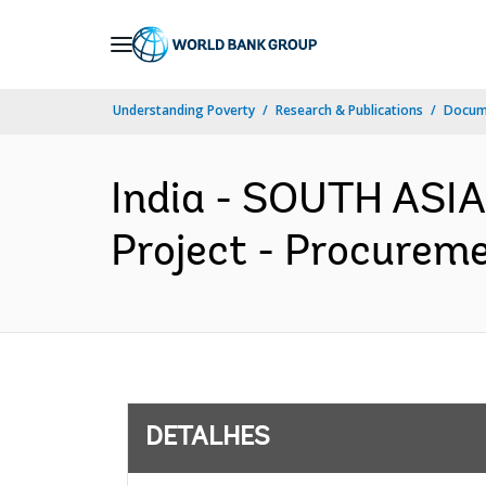
Skip
to
Main
Understanding Poverty
Research & Publications
Docume
Navigation
India - SOUTH ASIA
Project - Procureme
DETALHES