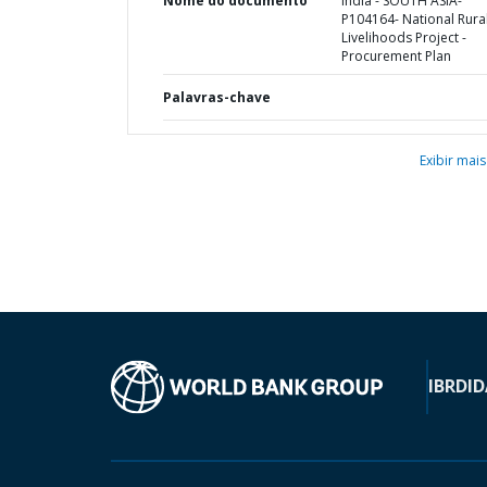
Nome do documento
India - SOUTH ASIA-
P104164- National Rura
Livelihoods Project -
Procurement Plan
Palavras-chave
Exibir mais
IBRD
ID