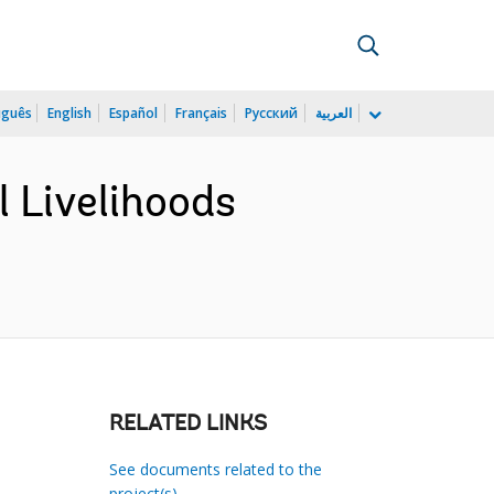
uguês
English
Español
Français
Русский
العربية
 Livelihoods
RELATED LINKS
See documents related to the
project(s)