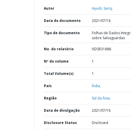
Autor
Ayush, Saroj;
Data do documento
2021/07/16
TIpo de documento
Folhas de Dados Integ
sobre Salvaguardas
No. do relatório
ISDSR31888
Nº do volume
1
Total Volume(s)
1
País
Índia,
Região
Sul da Ásia,
Data de divulgação
2021/07/16
Disclosure Status
Disclosed