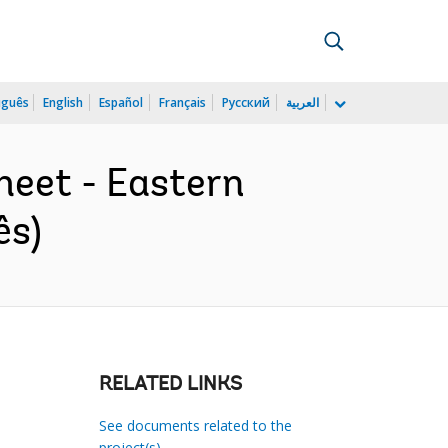
uguês
English
Español
Français
Русский
العربية
heet - Eastern
ês)
RELATED LINKS
See documents related to the
project(s)