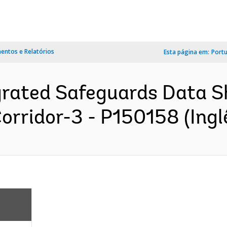
ntos e Relatórios
Esta página em:
Port
grated Safeguards Data S
orridor-3 - P150158 (Ingl