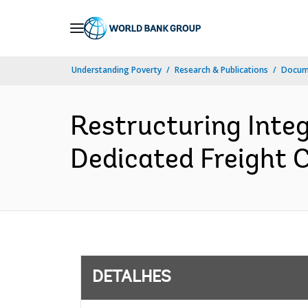
Skip
to
Main
Understanding Poverty
Research & Publications
Docume
Navigation
Restructuring Inte
Dedicated Freight C
DETALHES