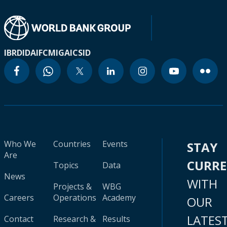
IBRD
IDA
IFC
MIGA
ICSID
Who We
Countries
Events
STAY
Are
CURR
Topics
Data
News
WITH
Projects &
WBG
Careers
Operations
Academy
OUR
LATES
Contact
Research &
Results