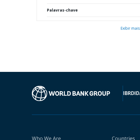
Palavras-chave
Exibir mais
IBRD
ID
Who We Are
Countries