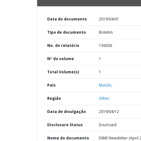
Data do documento
2019/04/01
TIpo de documento
Boletim
No. do relatório
136036
Nº do volume
1
Total Volume(s)
1
País
Mundo,
Região
Other,
Data de divulgação
2019/04/12
Disclosure Status
Disclosed
Nome do documento
DIME Newsletter (April 