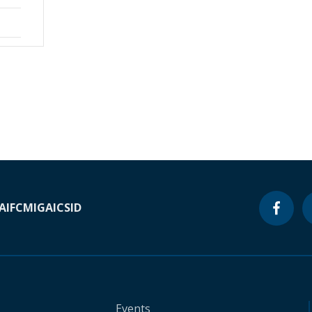
A
IFC
MIGA
ICSID
Events