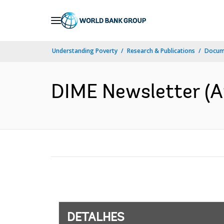
Skip
to
Main
Understanding Poverty
Research & Publications
Docume
Navigation
DIME Newsletter (Ap
DETALHES