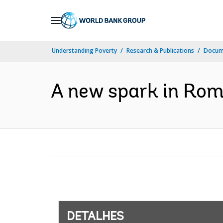
Skip
to
Main
Understanding Poverty
Research & Publications
Docume
Navigation
A new spark in Roma
DETALHES