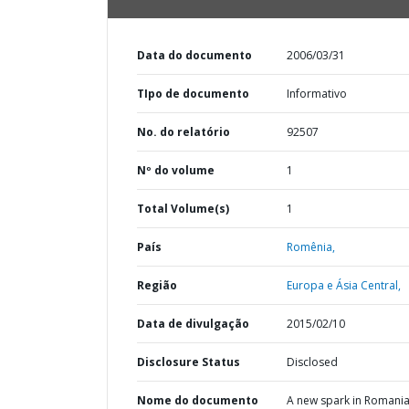
Data do documento
2006/03/31
TIpo de documento
Informativo
No. do relatório
92507
Nº do volume
1
Total Volume(s)
1
País
Romênia,
Região
Europa e Ásia Central,
Data de divulgação
2015/02/10
Disclosure Status
Disclosed
Nome do documento
A new spark in Romania