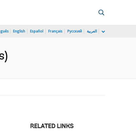
uguês
English
Español
Français
Русский
العربية
s)
RELATED LINKS