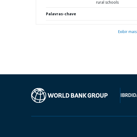
rural schools
Palavras-chave
Exibir mais
IBRD
ID