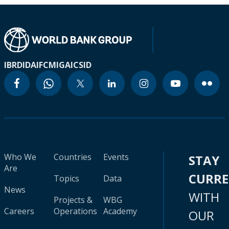
IBRD
IDA
IFC
MIGA
ICSID
Who We
Countries
Events
STAY
Are
CURR
Topics
Data
News
WITH
Projects &
WBG
Careers
Operations
Academy
OUR