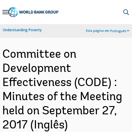
Skip
to
Main
Understanding Poverty
Esta página em:
Português
Navigation
Committee on
Development
Effectiveness (CODE) :
Minutes of the Meeting
held on September 27,
2017 (Inglês)