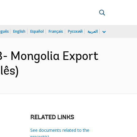
uguês
English
Español
Français
Русский
العربية
- Mongolia Export
lês)
RELATED LINKS
See documents related to the
project(s)