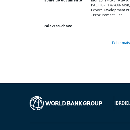
Nome do documento
Mongolia - EAST ASIA 
PACIFIC- P147438- Mon
Export Development Pr
- Procurement Plan
Palavras-chave
Exibir mais
IBRD
ID