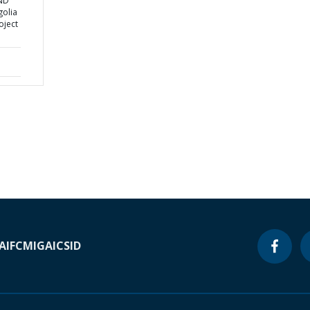
AND
golia
oject
A
IFC
MIGA
ICSID