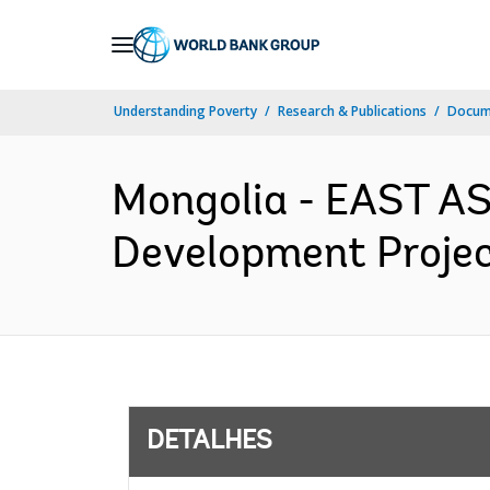
Skip
to
Main
Understanding Poverty
Research & Publications
Docume
Navigation
Mongolia - EAST A
Development Project
DETALHES