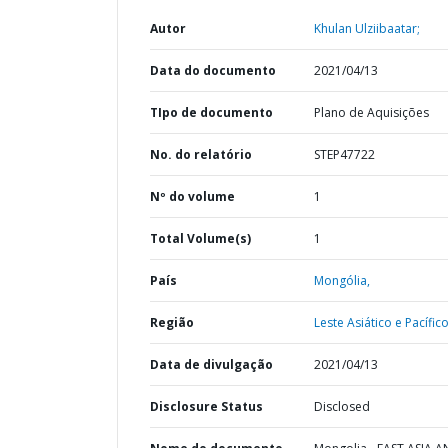
Autor
Khulan Ulziibaatar;
Data do documento
2021/04/13
TIpo de documento
Plano de Aquisições
No. do relatório
STEP47722
Nº do volume
1
Total Volume(s)
1
País
Mongólia,
Região
Leste Asiático e Pacífico
Data de divulgação
2021/04/13
Disclosure Status
Disclosed