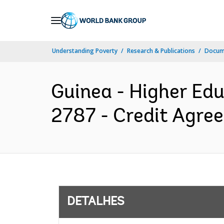
Skip
to
Main
Understanding Poverty
Research & Publications
Docume
Navigation
Guinea - Higher Ed
2787 - Credit Agre
DETALHES