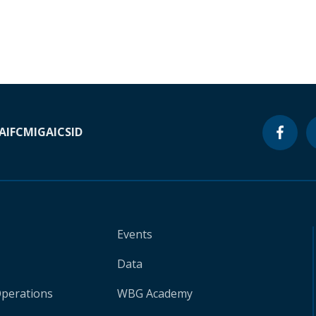
A
IFC
MIGA
ICSID
Events
Data
Operations
WBG Academy