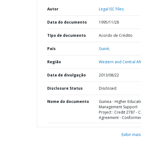
Autor
Legal ISC Files;
Data do documento
1995/11/28
TIpo de documento
Acordo de Crédito
País
Guiné,
Região
Western and Central Afr
Data de divulgação
2013/08/22
Disclosure Status
Disclosed
Nome do documento
Guinea - Higher Educat
Management Support
Project : Credit 2787 - C
Agreement - Conforme
Exibir mais