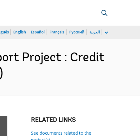
uguês
English
Español
Français
Русский
العربية
rt Project : Credit
)
RELATED LINKS
See documents related to the
project(s)