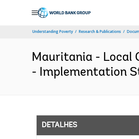
Skip
to
Main
Understanding Poverty
Research & Publications
Docume
Navigation
Mauritania - Loca
- Implementation St
DETALHES