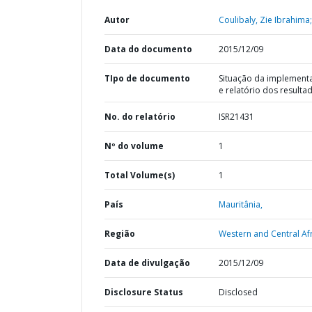
Autor
Coulibaly, Zie Ibrahima;
Data do documento
2015/12/09
TIpo de documento
Situação da implement
e relatório dos resulta
No. do relatório
ISR21431
Nº do volume
1
Total Volume(s)
1
País
Mauritânia,
Região
Western and Central Afr
Data de divulgação
2015/12/09
Disclosure Status
Disclosed