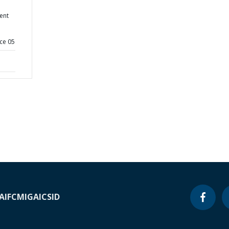
ent
ce 05
A
IFC
MIGA
ICSID