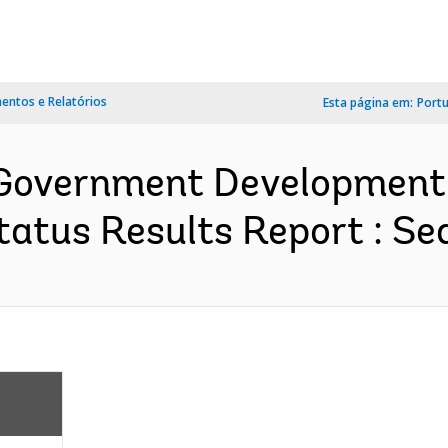
ntos e Relatórios
Esta página em:
Port
l Government Development
atus Results Report : Se