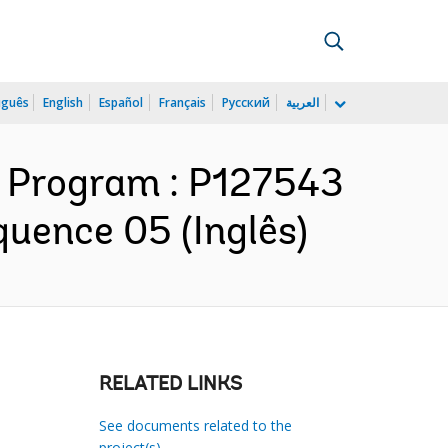
uguês
English
Español
Français
Русский
العربية
 Program : P127543
quence 05 (Inglês)
RELATED LINKS
See documents related to the
project(s)