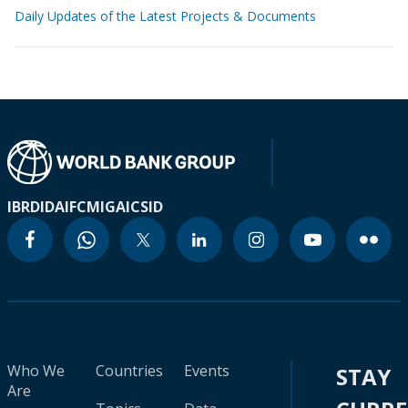
Daily Updates of the Latest Projects & Documents
IBRD
IDA
IFC
MIGA
ICSID
Who We
Countries
Events
STAY
Are