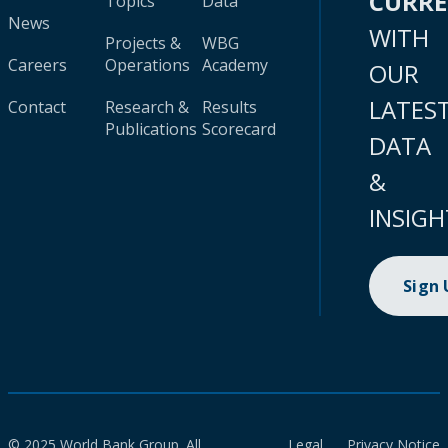
CURR
Topics
Data
News
WITH
Projects &
WBG
Careers
Operations
Academy
OUR
LATES
Contact
Research &
Results
Publications
Scorecard
DATA
&
INSIGH
Sign
© 2025 World Bank Group. All
Legal
Privacy Notice