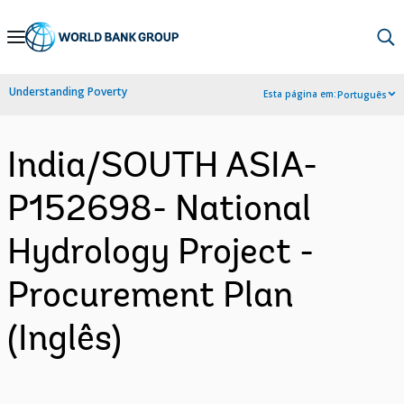
Skip
to
Main
Understanding Poverty
Esta página em:
Português
Navigation
India/SOUTH ASIA-
P152698- National
Hydrology Project -
Procurement Plan
(Inglês)