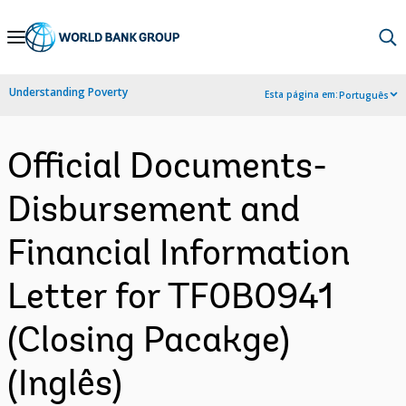
Skip
to
Main
Understanding Poverty
Esta página em:
Português
Navigation
Official Documents-
Disbursement and
Financial Information
Letter for TF0B0941
(Closing Pacakge)
(Inglês)