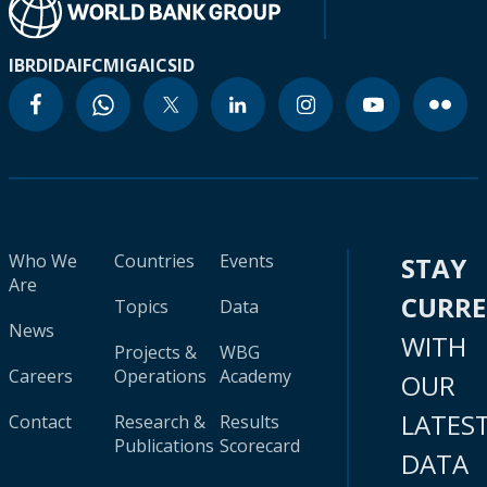
IBRD
IDA
IFC
MIGA
ICSID
Who We
Countries
Events
STAY
Are
CURR
Topics
Data
News
WITH
Projects &
WBG
Careers
Operations
Academy
OUR
LATES
Contact
Research &
Results
Publications
Scorecard
DATA