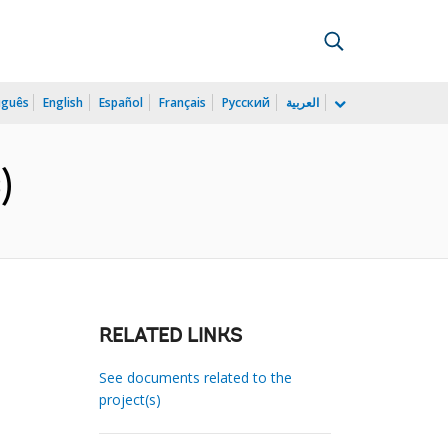
uguês
English
Español
Français
Русский
العربية
)
RELATED LINKS
See documents related to the
project(s)