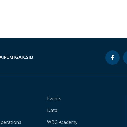
A
IFC
MIGA
ICSID
Events
Data
Operations
WBG Academy