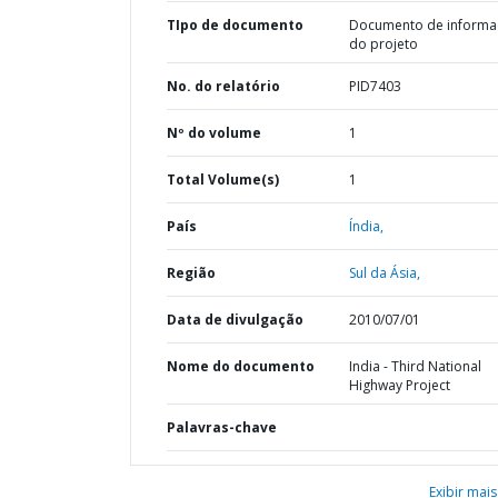
TIpo de documento
Documento de informa
do projeto
No. do relatório
PID7403
Nº do volume
1
Total Volume(s)
1
País
Índia,
Região
Sul da Ásia,
Data de divulgação
2010/07/01
Nome do documento
India - Third National
Highway Project
Palavras-chave
Exibir mais