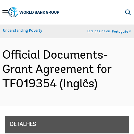
Skip
to
Main
Understanding Poverty
Esta página em:
Português
Navigation
Official Documents-
Grant Agreement for
TF019354 (Inglês)
DETALHES