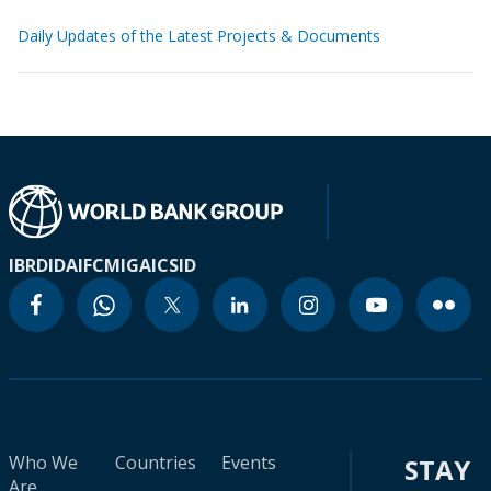
Daily Updates of the Latest Projects & Documents
IBRD
IDA
IFC
MIGA
ICSID
Who We
Countries
Events
STAY
Are