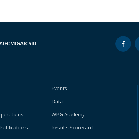
A
IFC
MIGA
ICSID
Events
Data
Operations
WBG Academy
Publications
Results Scorecard