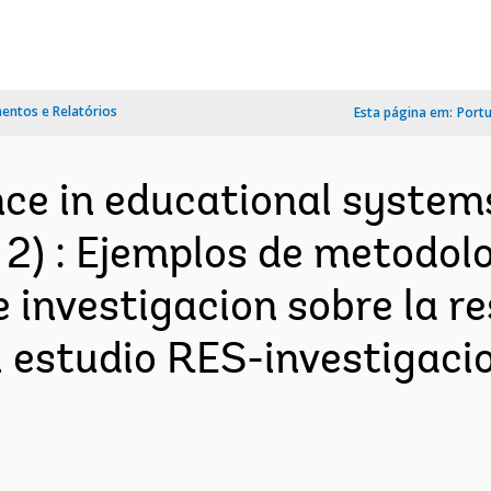
ntos e Relatórios
Esta página em:
Port
nce in educational systems
f 2) : Ejemplos de metodol
investigacion sobre la resi
l estudio RES-investigaci