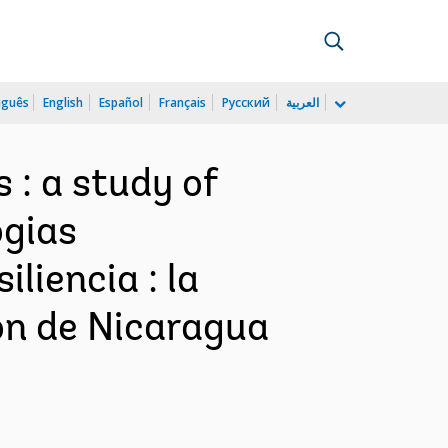
uguês
English
Español
Français
Русский
العربية
 : a study of
ogias
liencia : la
on de Nicaragua