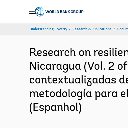
Skip
to
Main
Understanding Poverty
Research & Publications
Docume
Navigation
Research on resilie
Nicaragua (Vol. 2 o
contextualizadas de 
metodología para e
(Espanhol)