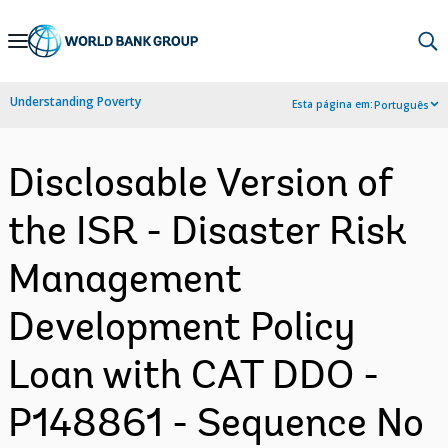
Skip
to
Main
Understanding Poverty
Esta página em:
Português
Navigation
Disclosable Version of
the ISR - Disaster Risk
Management
Development Policy
Loan with CAT DDO -
P148861 - Sequence No