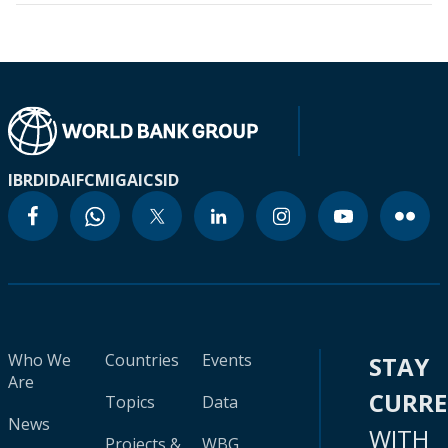
IBRD
IDA
IFC
MIGA
ICSID
Who We
Countries
Events
STAY
Are
CURR
Topics
Data
News
WITH
Projects &
WBG