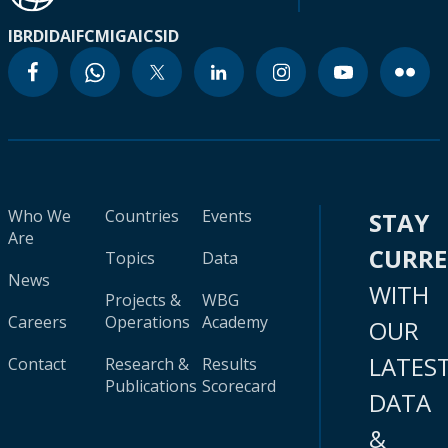
IBRD
IDA
IFC
MIGA
ICSID
Who We
Countries
Events
STAY
Are
CURR
Topics
Data
News
WITH
Projects &
WBG
Careers
Operations
Academy
OUR
LATES
Contact
Research &
Results
Publications
Scorecard
DATA
&