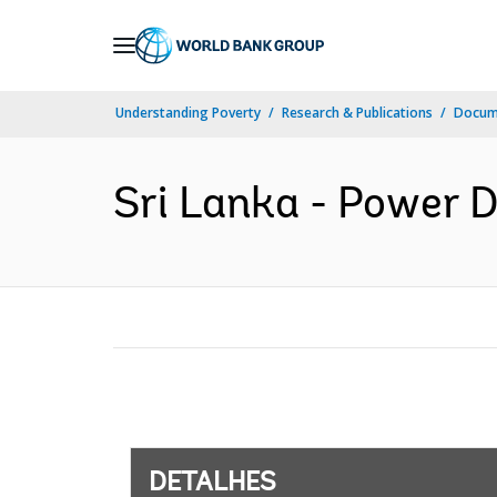
Skip
to
Main
Understanding Poverty
Research & Publications
Docume
Navigation
Sri Lanka - Power D
DETALHES