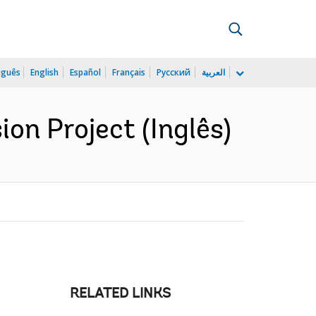
uguês
English
Español
Français
Русский
العربية
on Project (Inglês)
RELATED LINKS