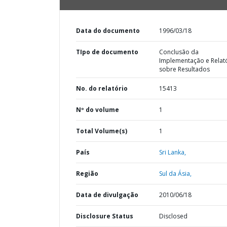
Data do documento
1996/03/18
TIpo de documento
Conclusão da
Implementação e Relat
sobre Resultados
No. do relatório
15413
Nº do volume
1
Total Volume(s)
1
País
Sri Lanka,
Região
Sul da Ásia,
Data de divulgação
2010/06/18
Disclosure Status
Disclosed