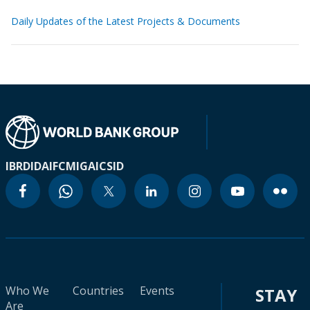
Daily Updates of the Latest Projects & Documents
IBRD
IDA
IFC
MIGA
ICSID
Who We
Countries
Events
STAY
Are