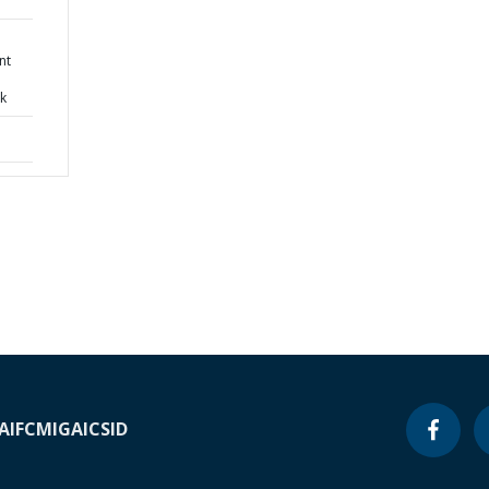
nt
k
A
IFC
MIGA
ICSID