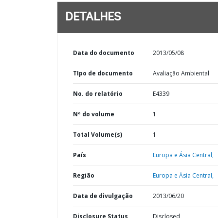
DETALHES
Data do documento
2013/05/08
TIpo de documento
Avaliação Ambiental
No. do relatório
E4339
Nº do volume
1
Total Volume(s)
1
País
Europa e Ásia Central,
Região
Europa e Ásia Central,
Data de divulgação
2013/06/20
Disclosure Status
Disclosed