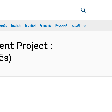
uguês
English
Español
Français
Русский
العربية
nt Project :
ês)