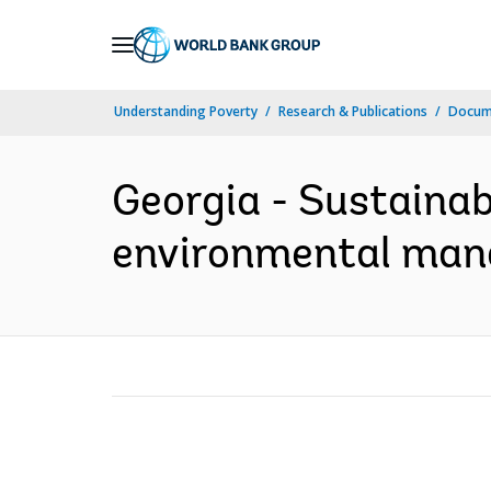
Skip
to
Main
Understanding Poverty
Research & Publications
Docume
Navigation
Georgia - Sustaina
environmental man