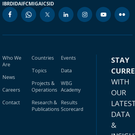
IBRD
IDA
IFC
MIGA
ICSID
Who We
Countries
Events
STAY
Are
CURR
Topics
Data
News
WITH
Projects &
WBG
Careers
Operations
Academy
OUR
LATES
Contact
Research &
Results
Publications
Scorecard
DATA
&