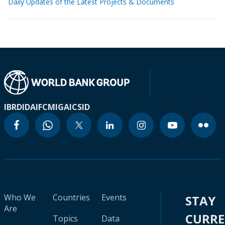
Daily Updates of the Latest Projects & Documents
IBRD
IDA
IFC
MIGA
ICSID
Who We
Countries
Events
STAY
Are
CURR
Topics
Data