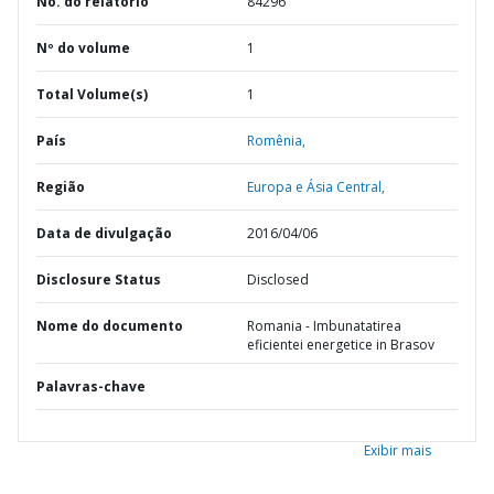
No. do relatório
84296
Nº do volume
1
Total Volume(s)
1
País
Romênia,
Região
Europa e Ásia Central,
Data de divulgação
2016/04/06
Disclosure Status
Disclosed
Nome do documento
Romania - Imbunatatirea
eficientei energetice in Brasov
Palavras-chave
Exibir mais