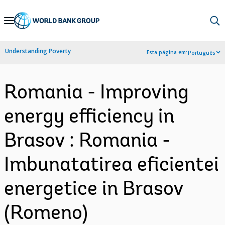
Skip
to
Main
Understanding Poverty
Esta página em:
Português
Navigation
Romania - Improving
energy efficiency in
Brasov : Romania -
Imbunatatirea eficientei
energetice in Brasov
(Romeno)