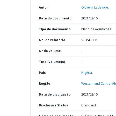
Autor
Olukemi Ladeinde;
Data do documento
2021/02/15
TIpo de documento
Plano de Aquisições
No. do relatório
STEP45068
Nº do volume
1
Total Volume(s)
1
País
Nigéria,
Região
Western and Central Afr
Data de divulgação
2021/02/15
Disclosure Status
Disclosed