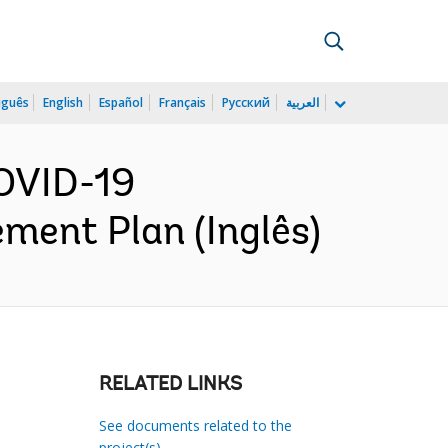
uguês
English
Español
Français
Русский
العربية
OVID-19
ment Plan (Inglês)
RELATED LINKS
See documents related to the
project(s)