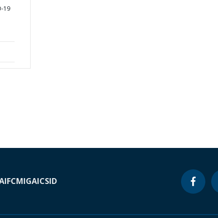
D-19
A
IFC
MIGA
ICSID