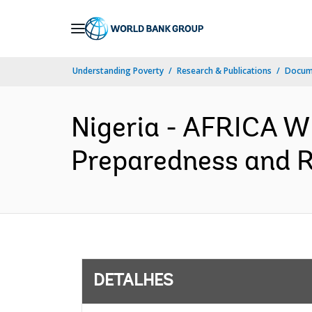
Skip
to
Main
Understanding Poverty
Research & Publications
Docume
Navigation
Nigeria - AFRICA 
Preparedness and R
DETALHES