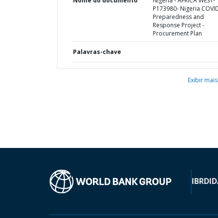
Nome do documento
Nigeria - AFRICA WEST-
P173980- Nigeria COVI
Preparedness and
Response Project -
Procurement Plan
Palavras-chave
Exibir mais
IBRD
ID