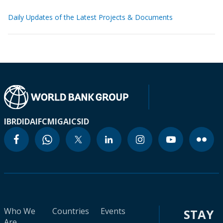
Daily Updates of the Latest Projects & Documents
IBRD
IDA
IFC
MIGA
ICSID
Who We
Countries
Events
STAY
Are