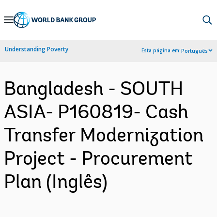
Skip
to
Main
Understanding Poverty
Esta página em:
Português
Navigation
Bangladesh - SOUTH
ASIA- P160819- Cash
Transfer Modernization
Project - Procurement
Plan (Inglês)