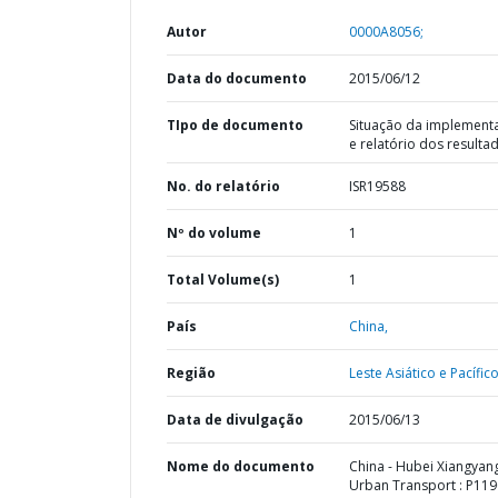
Autor
0000A8056;
Data do documento
2015/06/12
TIpo de documento
Situação da implement
e relatório dos resulta
No. do relatório
ISR19588
Nº do volume
1
Total Volume(s)
1
País
China,
Região
Leste Asiático e Pacífico
Data de divulgação
2015/06/13
Nome do documento
China - Hubei Xiangyan
Urban Transport : P119