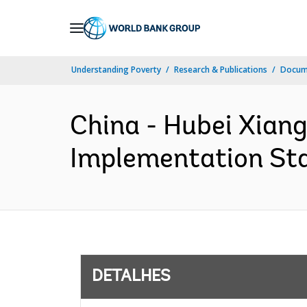
Skip
to
Main
Understanding Poverty
Research & Publications
Docume
Navigation
China - Hubei Xian
Implementation Sta
DETALHES