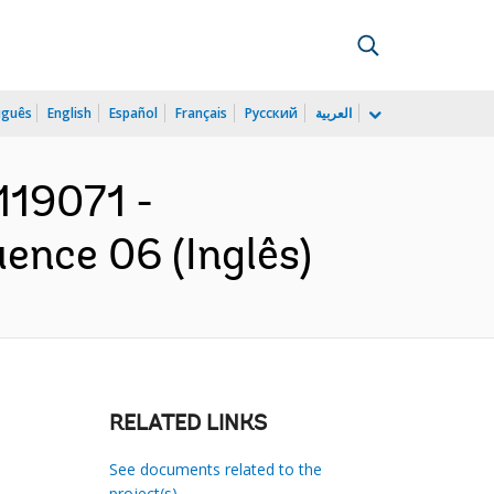
uguês
English
Español
Français
Русский
العربية
119071 -
ence 06 (Inglês)
RELATED LINKS
See documents related to the
project(s)