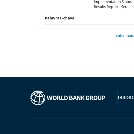
Implementation Status
Results Report : Sequen
Palavras-chave
Exibir mais
IBRD
ID