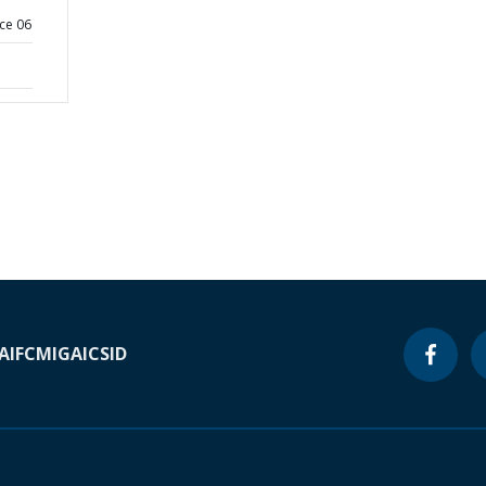
ce 06
A
IFC
MIGA
ICSID