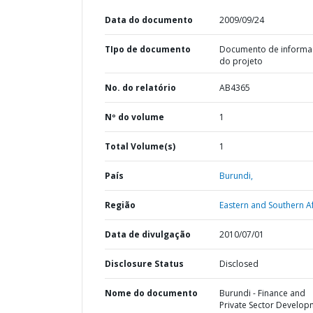
Data do documento
2009/09/24
TIpo de documento
Documento de informa
do projeto
No. do relatório
AB4365
Nº do volume
1
Total Volume(s)
1
País
Burundi,
Região
Eastern and Southern Af
Data de divulgação
2010/07/01
Disclosure Status
Disclosed
Nome do documento
Burundi - Finance and
Private Sector Develop