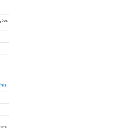
ções
rica,
ment