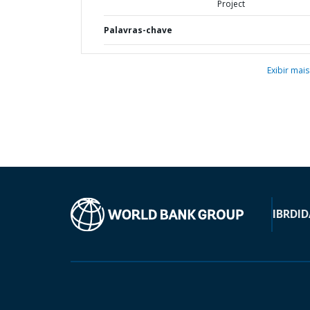
Project
Palavras-chave
Exibir mais
IBRD
ID