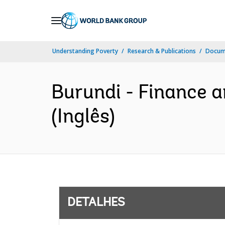
Skip
to
Main
Understanding Poverty
Research & Publications
Docume
Navigation
Burundi - Finance 
(Inglês)
DETALHES