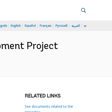
uguês
English
Español
Français
Русский
العربية
pment Project
RELATED LINKS
See documents related to the
project(s)