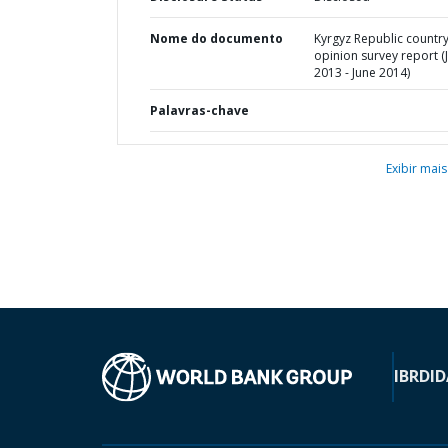
Nome do documento
Kyrgyz Republic countr
opinion survey report (J
2013 - June 2014)
Palavras-chave
Exibir mais
IBRD
ID