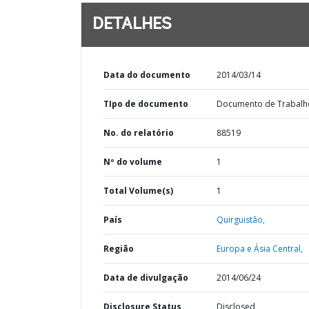
DETALHES
Data do documento
2014/03/14
TIpo de documento
Documento de Trabalh
No. do relatório
88519
Nº do volume
1
Total Volume(s)
1
País
Quirguistão,
Região
Europa e Ásia Central,
Data de divulgação
2014/06/24
Disclosure Status
Disclosed