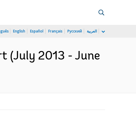
uguês
English
Español
Français
Русский
العربية
t (July 2013 - June