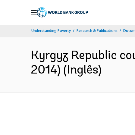
Skip
to
Main
Understanding Poverty
Research & Publications
Docume
Navigation
Kyrgyz Republic cou
2014) (Inglês)