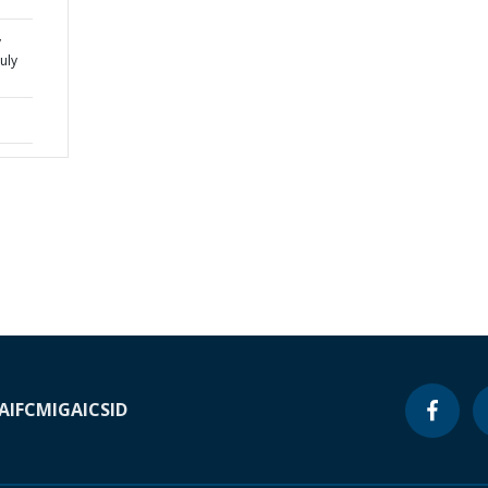
y
uly
A
IFC
MIGA
ICSID