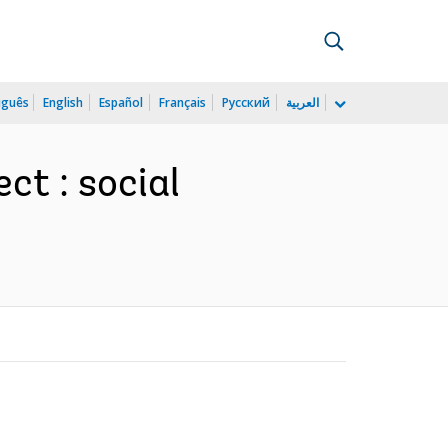
uguês
English
Español
Français
Русский
العربية
ct : social