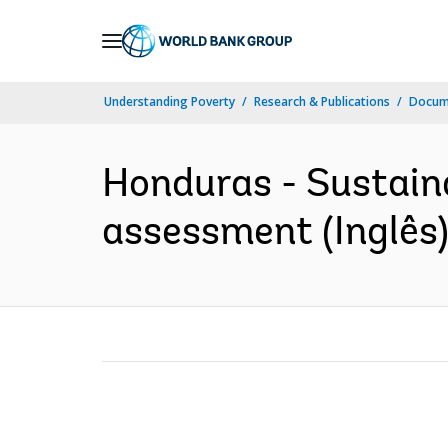
Skip
to
Main
Understanding Poverty
Research & Publications
Docume
Navigation
Honduras - Sustaina
assessment (Inglês