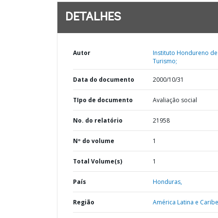
DETALHES
Autor
Instituto Hondureno de
Turismo;
Data do documento
2000/10/31
TIpo de documento
Avaliação social
No. do relatório
21958
Nº do volume
1
Total Volume(s)
1
País
Honduras,
Região
América Latina e Caribe