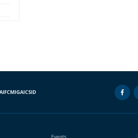
A
IFC
MIGA
ICSID
Events