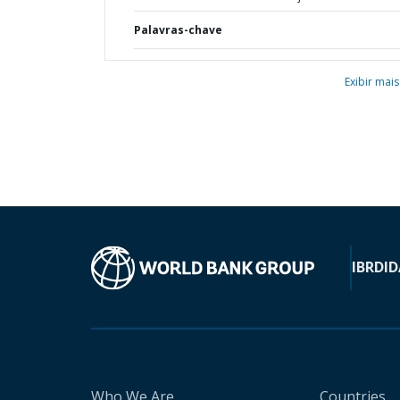
Palavras-chave
Exibir mais
IBRD
ID
Who We Are
Countries