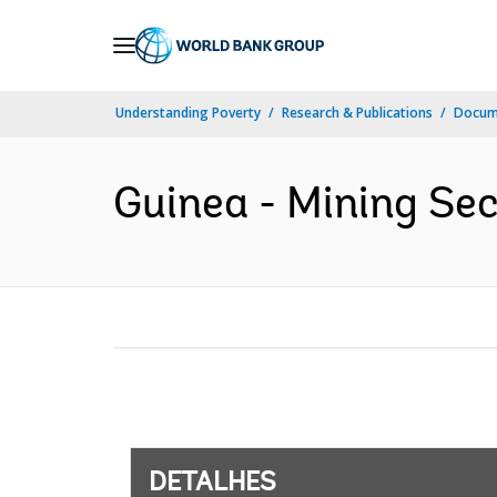
Skip
to
Main
Understanding Poverty
Research & Publications
Docume
Navigation
Guinea - Mining Sec
DETALHES