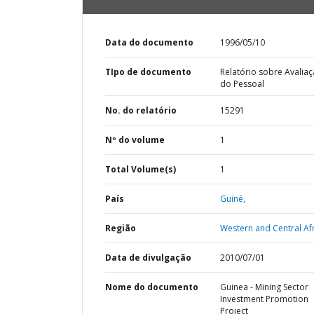
Data do documento
1996/05/10
TIpo de documento
Relatório sobre Avalia
do Pessoal
No. do relatório
15291
Nº do volume
1
Total Volume(s)
1
País
Guiné,
Região
Western and Central Afr
Data de divulgação
2010/07/01
Nome do documento
Guinea - Mining Sector
Investment Promotion
Project