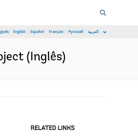
uguês
English
Español
Français
Русский
العربية
ject (Inglês)
RELATED LINKS