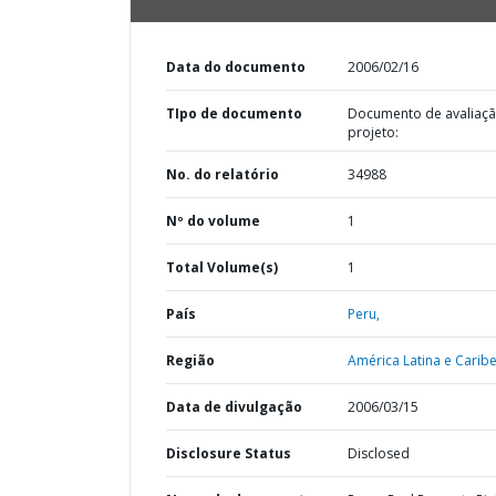
Data do documento
2006/02/16
TIpo de documento
Documento de avaliaç
projeto:
No. do relatório
34988
Nº do volume
1
Total Volume(s)
1
País
Peru,
Região
América Latina e Caribe
Data de divulgação
2006/03/15
Disclosure Status
Disclosed