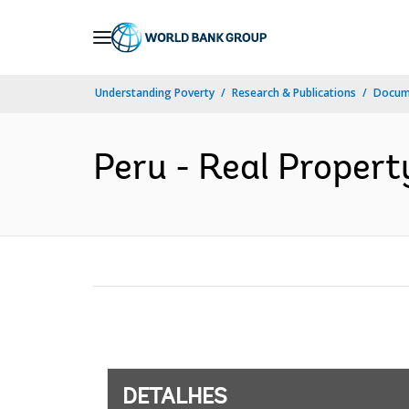
Skip
to
Main
Understanding Poverty
Research & Publications
Docume
Navigation
Peru - Real Propert
DETALHES