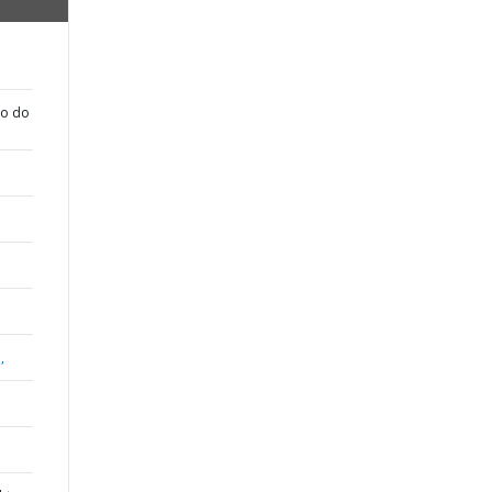
ão do
,