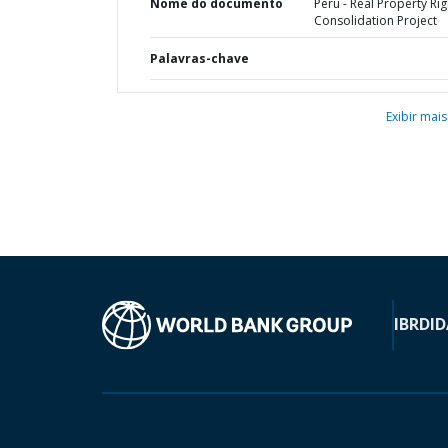
Nome do documento
Peru - Real Property Rig
Consolidation Project
Palavras-chave
Exibir mais
IBRD
ID