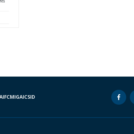
hts
A
IFC
MIGA
ICSID