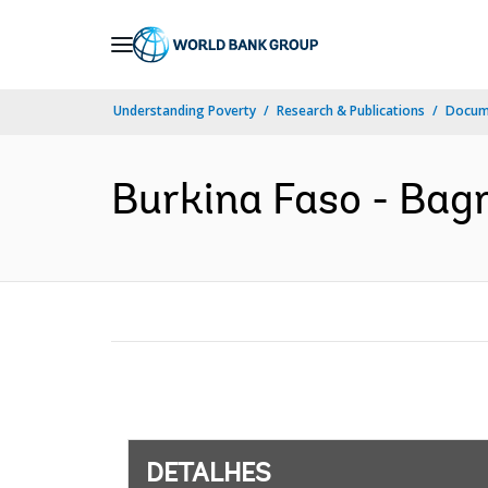
Skip
to
Main
Understanding Poverty
Research & Publications
Docume
Navigation
Burkina Faso - Bagr
DETALHES