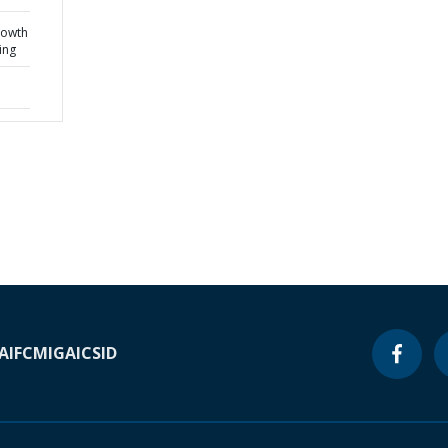
rowth
ing
A
IFC
MIGA
ICSID