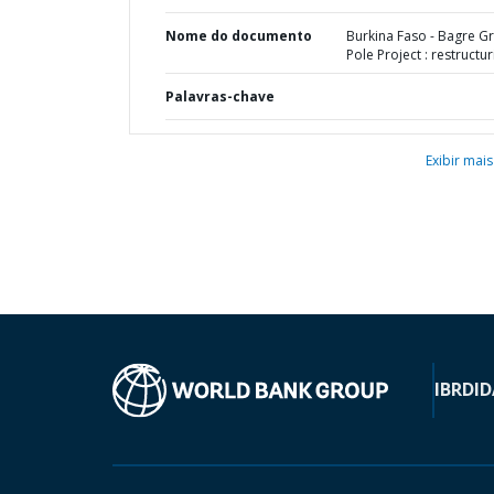
Nome do documento
Burkina Faso - Bagre G
Pole Project : restructur
Palavras-chave
Exibir mais
IBRD
ID