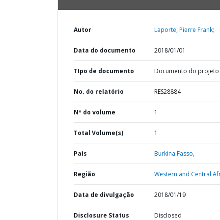
Autor
Laporte, Pierre Frank;
Data do documento
2018/01/01
TIpo de documento
Documento do projeto
No. do relatório
RES28884
Nº do volume
1
Total Volume(s)
1
País
Burkina Fasso,
Região
Western and Central Afr
Data de divulgação
2018/01/19
Disclosure Status
Disclosed