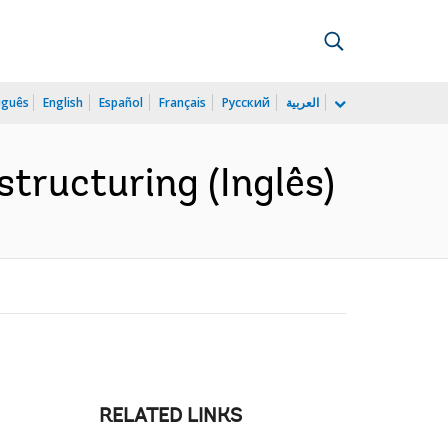
uguês
English
Español
Français
Русский
العربية
structuring (Inglês)
RELATED LINKS