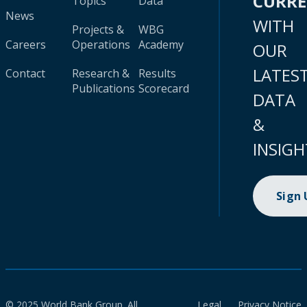
CURR
Topics
Data
News
WITH
Projects &
WBG
Careers
Operations
Academy
OUR
LATES
Contact
Research &
Results
Publications
Scorecard
DATA
&
INSIGH
Sign
© 2025 World Bank Group. All
Legal
Privacy Notice