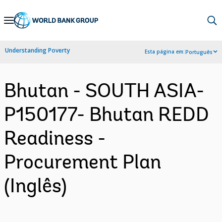
Skip
to
Main
Understanding Poverty
Esta página em:
Português
Navigation
Bhutan - SOUTH ASIA-
P150177- Bhutan REDD
Readiness -
Procurement Plan
(Inglês)