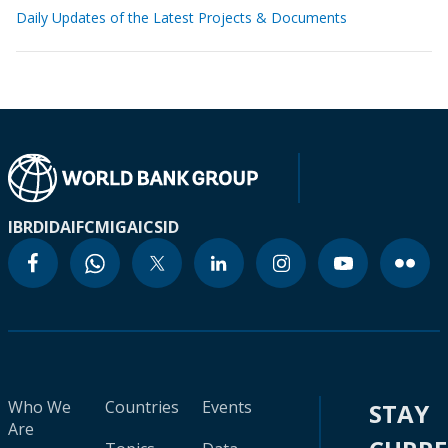
Daily Updates of the Latest Projects & Documents
IBRD
IDA
IFC
MIGA
ICSID
Who We
Countries
Events
STAY
Are