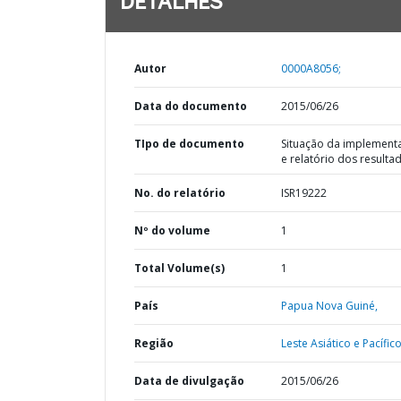
DETALHES
Autor
0000A8056;
Data do documento
2015/06/26
TIpo de documento
Situação da implement
e relatório dos resulta
No. do relatório
ISR19222
Nº do volume
1
Total Volume(s)
1
País
Papua Nova Guiné,
Região
Leste Asiático e Pacífico
Data de divulgação
2015/06/26