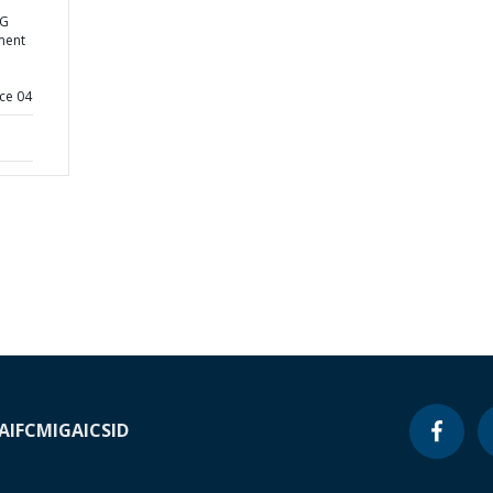
NG
ment
ce 04
A
IFC
MIGA
ICSID