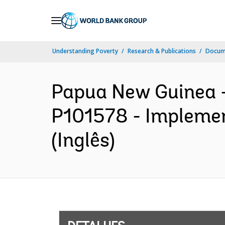
Skip
to
Main
Understanding Poverty
Research & Publications
Docume
Navigation
Papua New Guinea -
P101578 - Implemen
(Inglês)