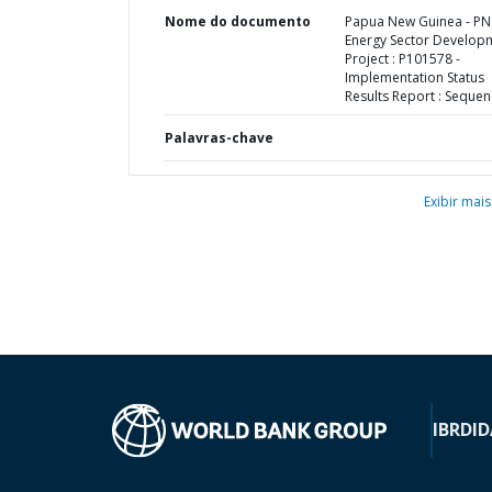
Nome do documento
Papua New Guinea - P
Energy Sector Develop
Project : P101578 -
Implementation Status
Results Report : Sequen
Palavras-chave
Exibir mais
IBRD
ID