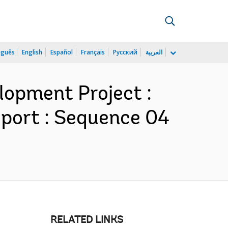
uguês
English
Español
Français
Русский
العربية
opment Project :
port : Sequence 04
RELATED LINKS