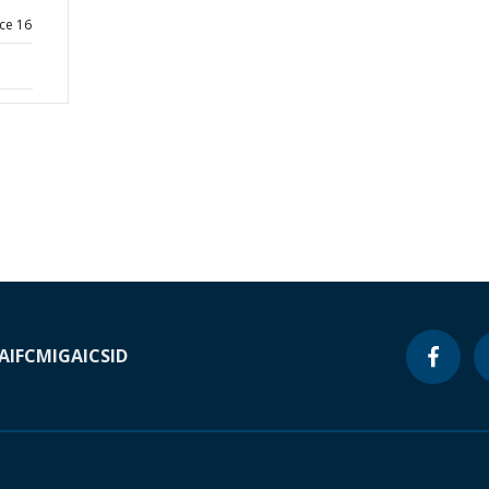
ce 16
A
IFC
MIGA
ICSID