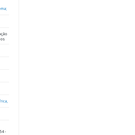
ema;
ação
dos
rica,
54 -