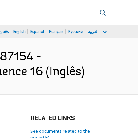
uguês
English
Español
Français
Русский
العربية
087154 -
ence 16 (Inglês)
RELATED LINKS
See documents related to the
project(s)