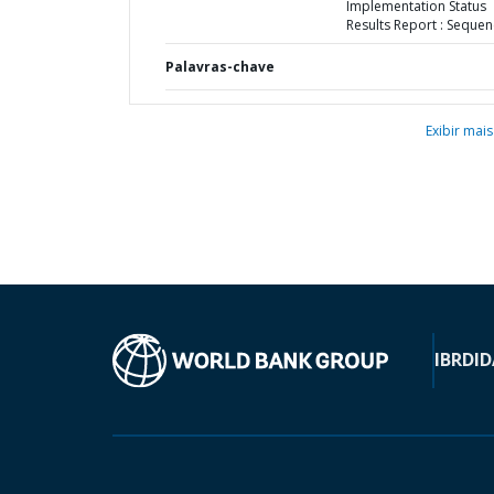
Implementation Status
Results Report : Sequen
Palavras-chave
Exibir mais
IBRD
ID