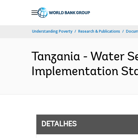
Skip
to
Main
Understanding Poverty
Research & Publications
Docume
Navigation
Tanzania - Water Se
Implementation Stat
DETALHES