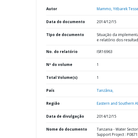
Autor
Mammo, Yitbarek Tess
Data do documento
2014/12/15
TIpo de documento
Situação da implement
e relatório dos resulta
No. do relatório
ISR16963
Nº do volume
1
Total Volume(s)
1
País
Tanzânia,
Região
Eastern and Southern Af
Data de divulgação
2014/12/15
Nome do documento
Tanzania - Water Sector
Support Project : P0871